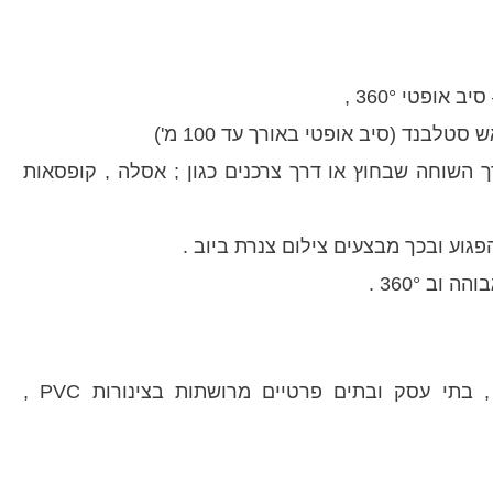
ופטי 360° ,
נד (סיב אופטי באורך עד 100 מ')
 השוחה שבחוץ או דרך צרכנים כגון ; אסלה , קופסאות
וע ובכך מבצעים צילום צנרת ביוב .
ב 360° .
ידוע כי מערכות הביוב המשותפות בבניינים משותפים , בתי עסק ובתים פרטיים מרושתות בצינורות PVC ,