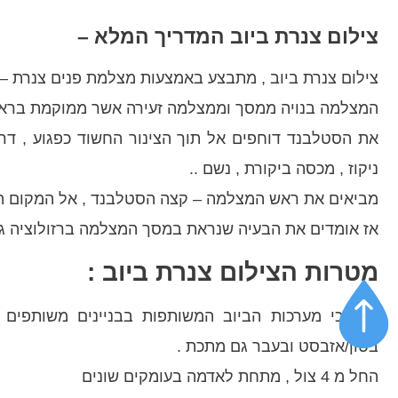
צילום צנרת ביוב המדריך המלא –
צילום צנרת ביוב , מתבצע באמצעות מצלמת פנים צנרת – סיב א
המצלמה בנויה ממסך וממצלמה זעירה אשר ממוקמת בראש סטלב
את הסטלבנד דוחפים אל תוך הצינור החשוד כפגוע , דרך
ניקוז , מכסה ביקורת , נשם ..
מביאים את ראש המצלמה – קצה הסטלבנד , אל המקום הפג
אז אומדים את הבעיה שנראת במסך המצלמה ברזולוציה גבוהה ו
מטרות הצילום צנרת ביוב :
בטון/אזבסט ובעבר גם מתכת .
החל מ 4 צול , מתחת לאדמה בעומקים שונים