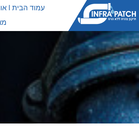
עמוד הבית
או
מא