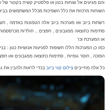
והם מגיעים אל שוחות בטון או פלסטיק קשיח בקוטר של עד 1 מ' ובעומק שבין 1 מטר ויותר
השוחות מרכזות את כלל השפיכות מכלל המשתמשים בבית ו
רשתות ביוב ואו מערכות ביוב אלה הטמונות באדמה , חש
סתימות כתוצאה ממגבונים , חפצים .. חולדות מכרססמות 
או המערכת וכו'
כמו כן המערכות הללו חשופות לפגיעות אנושיות כגון : בני
הפוכה , חוסר גומיות , סתימות כתוצאה ממגבונים ואו חפצי
כל אלה מחייבים
צילום קווי ביוב
בכדי לראות ולהבין את גוד