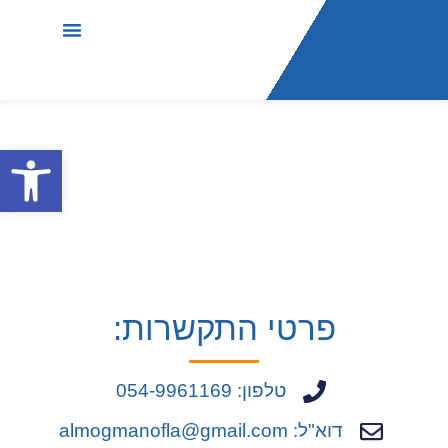
עמוד הבית
שירותי החברה
סרטוני הסברה
בין לקוחותינו
פתח סרג
צור קשר
פרטי התקשרות:
טלפון: 054-9961169
דוא"ל: almogmanofla@gmail.com