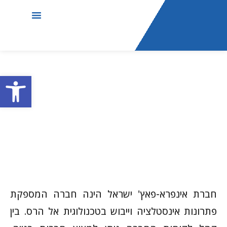
עמוד הבית
שירותי החברה
סרטוני הסברה
בין לקוחותינו
פתח סרג
אודות
חברת אינפרא-פאץ' ישראל הינה חברה המספקת
פתרונות אינסטלציה וייבוש בטכנולוגית אל הרס. בין